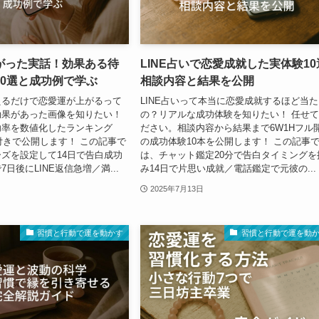
がった実話！効果ある待
LINE占いで恋愛成就した実体験10
10選と成功例で学ぶ
相談内容と結果を公開
えるだけで恋愛運が上がるって
LINE占いって本当に恋愛成就するほど当
効果があった画像を知りたい！
の？リアルな成功体験を知りたい！ 任せ
功率を数値化したランキング
ださい。相談内容から結果まで6W1Hフル
話付きで公開します！ この記事で
の成功体験10本を公開します！ この記事
ズを設定して14日で告白成功
は、チャット鑑定20分で告白タイミングを
日後にLINE返信急増／満...
み14日で片思い成就／電話鑑定で元彼の...
2025年7月13日
習慣と行動で運を動かす
習慣と行動で運を動