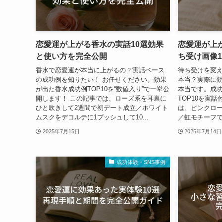
恋愛運が上がる香水の実話10選効果
恋愛運が上
と使い方を完全公開
ち受け画像
香水で恋愛運が本当に上がるの？実話ベース
待ち受けを変
の成功例を知りたい！ お任せください。効果
本当？実際に
が出た香水成功例TOP10を“数値入り”で一挙公
本当です。成
開します！ この記事では、ローズ系を耳裏に
TOP10を実
ひと吹きして2週間で初デート成立／ホワイト
は、ピンクロー
ムスクをデコルテに1プッシュして10...
／虹モチーフで7
2025年7月15日
2025年7月14日
成功体験・SNS事例