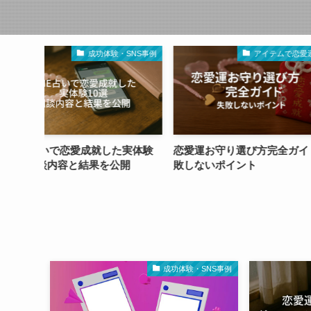
体験・SNS事例
アイテムで恋愛運UP
就した実体験
恋愛運お守り選び方完全ガイド失
スマホ依存が恋
を公開
敗しないポイント
とは？心と波動
ホ習慣
成功体験・SNS事例