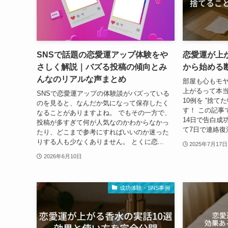
SNSで話題の恋愛運アップ体験をや
恋愛運が上
さしく解説｜バズる投稿の傾向とみ
から始める
んなのリアルな声まとめ
部屋も心もモ
上がるって本当
SNSで恋愛運アップの体験談がバズっている
10例を “捨て
のを見ると、なんだか気になって保存したく
す！ この記事
なることがありますよね。 でもその一方で、
14日で告白成
投稿が多すぎて何が人気なのかわからなかっ
て7日で連絡復
たり、どこまで参考にすればいいのか迷った
りする人も少なくありません。 とくに恋...
2025年7月17日
2026年6月10日
成功体験・SNS事例