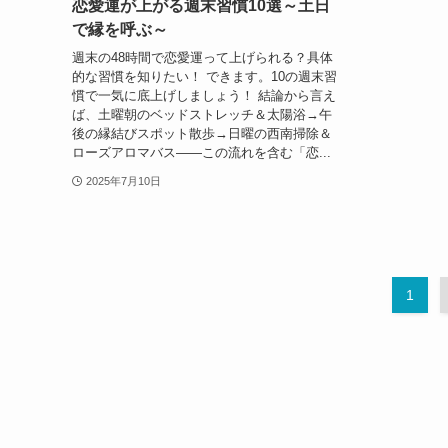
恋愛運が上がる週末習慣10選～土日
で縁を呼ぶ～
週末の48時間で恋愛運って上げられる？具体
的な習慣を知りたい！ できます。10の週末習
慣で一気に底上げしましょう！ 結論から言え
ば、土曜朝のベッドストレッチ＆太陽浴→午
後の縁結びスポット散歩→日曜の西南掃除＆
ローズアロマバス――この流れを含む「恋...
2025年7月10日
1