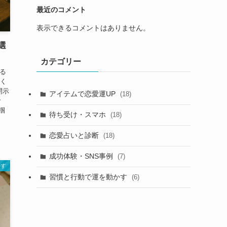
最近のコメント
表示できるコメントはありません。
選
カテゴリー
たる
てく
開示
アイテムで恋愛運UP
(18)
で
掴
待ち受け・スマホ
(18)
恋愛占いと診断
(18)
成功体験・SNS事例
(7)
かす
習慣と行動で運を動かす
(6)