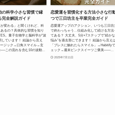
動の科学小さな習慣で縁
恋愛運を習慣化する方法小さな行動
る完全解説ガイド
つで三日坊主を卒業完全ガイド
運が変わる」と聞くけれど、科
恋愛運アップのアクション、いつも三日坊
はあるの？具体的な習慣を知り
で終わっちゃう…仕組み化して続ける方法
YES。量子生物学と脳科学が“波
てある？ 大丈夫、5分×7ステップで“続か
明しています！ 結論から言え
悩み”を過去形にできます！ 結論から言え
ミュージック→口角スマイル→玄
「ブレスに触れたらスマイル」→Habitify
─この流れを含む10の波動...
ェック→週末ピンクスイーツご褒美――...
2025年7月11日