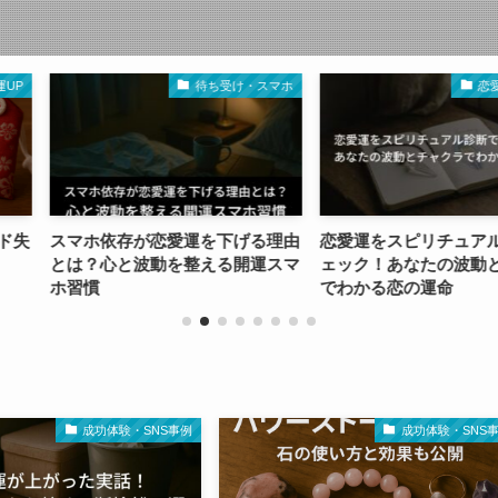
待ち受け・スマホ
恋愛占いと診断
愛運を下げる理由
恋愛運をスピリチュアル診断でチ
恋愛運が
を整える開運スマ
ェック！あなたの波動とチャクラ
夜に効く
でわかる恋の運命
イド
成功体験・SNS事例
成功体験・SNS