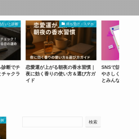
待ち受け・スマホ
成功体験・SNS事例
上がる朝夜の香水習慣｜
SNSで話題の恋愛運アップ体験を
七夕
香りの使い方＆選び方ガ
やさしく解説｜バズる投稿の傾向
水｜
とみんなのリアルな声まとめ
ピ
事例
検索