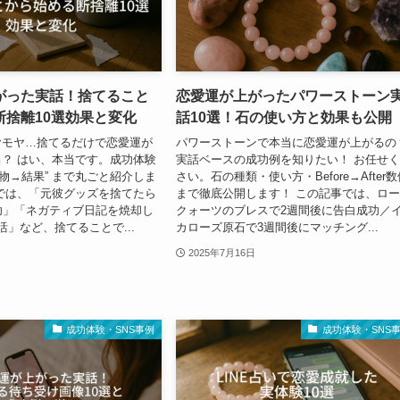
がった実話！捨てること
恋愛運が上がったパワーストーン
断捨離10選効果と変化
話10選！石の使い方と効果も公開
ヤモヤ…捨てるだけで恋愛運が
パワーストーンで本当に恋愛運が上がるの
？ はい、本当です。成功体験
実話ベースの成功例を知りたい！ お任せ
た物→結果” まで丸ごと紹介しま
さい。石の種類・使い方・Before→After
では、「元彼グッズを捨てたら
まで徹底公開します！ この記事では、ロ
功」「ネガティブ日記を焼却し
クォーツのブレスで2週間後に告白成功／
活」など、捨てることで...
カローズ原石で3週間後にマッチング...
2025年7月16日
成功体験・SNS事例
成功体験・SNS