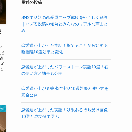
最近の投稿
SNSで話題の恋愛運アップ体験をやさしく解説
｜バズる投稿の傾向とみんなのリアルな声まと
め
実
恋愛運が上がった実話！捨てることから始める
？
断捨離10選効果と変化
くだ
数値
ーズ
恋愛運が上がったパワーストーン実話10選！石
イン
の使い方と効果も公開
恋愛運が上がる香水の実話10選効果と使い方を
完全公開
事例
恋愛運が上がった実話！効果ある待ち受け画像
10選と成功例で学ぶ