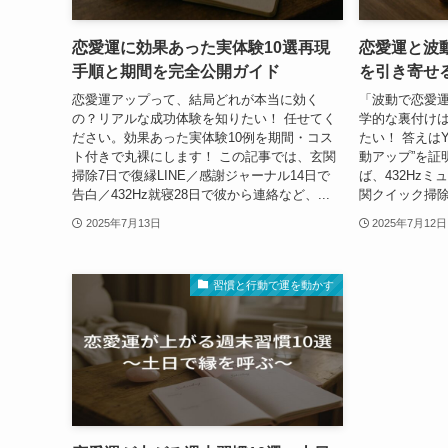
恋愛運に効果あった実体験10選再現
恋愛運と波
手順と期間を完全公開ガイド
を引き寄せ
恋愛運アップって、結局どれが本当に効く
「波動で恋愛
の？リアルな成功体験を知りたい！ 任せてく
学的な裏付け
ださい。効果あった実体験10例を期間・コス
たい！ 答えは
ト付きで丸裸にします！ この記事では、玄関
動アップ”を証
掃除7日で復縁LINE／感謝ジャーナル14日で
ば、432Hz
告白／432Hz就寝28日で彼から連絡など、...
関クイック掃除─
2025年7月13日
2025年7月12日
習慣と行動で運を動かす