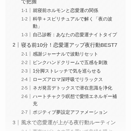
で把握
就寝前ホルモンと恋愛運の関係
科学＋スピリチュアルで解く「夜の波
動」
自己診断：あなたの恋愛運ナイトタイプ
寝る前10分！恋愛運アップ夜行動BEST7
感謝ジャーナルで波動リセット
ピンクハンドクリームで五感を刺激
1分脚ストレッチで気を巡らせる
ローズアロマ深呼吸でリラックス
ネガ発言デトックスで潜在意識を浄化
ハートチャクラ瞑想で愛情エネルギー補
充
ポジティブ夢設定アファメーション
風水で恋愛運が上がる夜行動ルーティン