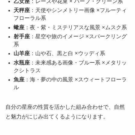
乙女座
：レースや花束 × ハーブ・グリーン系
天秤座
：天使やシンメトリー画像 ×フルーティ
フローラル系
蠍座
：夜・紫・ミステリアスな風景 ×ムスク系
射手座
：星空や旅のイメージ ×スパークリング
系
山羊座
：山や石、黒と白 ×ウッディ系
水瓶座
：未来感ある画像・ブルー系 ×メタリッ
クシトラス
魚座
：海・夢の中の風景 ×スウィートフローラ
ル
自分の星座の性質を活かした組み合わせで、自然
と魅力がにじみ出てくるようになります。