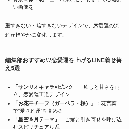
い画像を
重すぎない・暗すぎないデザインで、恋愛運の流
れが軽やかに変化します。
編集部おすすめ♡恋愛運を上げるLINE着せ替
え5選
「サンリオキャラ×ピンク」
：癒しと甘さを両
立、恋愛運王道デザイン
「お花モチーフ（ガーベラ・桜）」
：花言葉
で“愛され運”を高める
「星空＆月テーマ」
：ご縁と引き寄せを呼び込
むスピリチュアル系